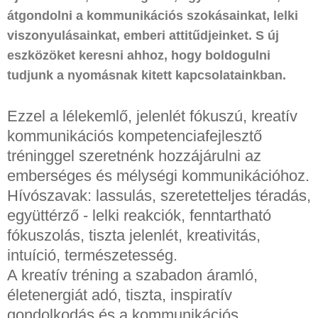
átgondolni a kommunikációs szokásainkat, lelki
viszonyulásainkat, emberi attitűdjeinket. S új
eszközöket keresni ahhoz, hogy boldogulni
tudjunk a nyomásnak kitett kapcsolatainkban.
Ezzel a lélekemlő, jelenlét fókuszú, kreatív
kommunikációs kompetenciafejlesztő
tréninggel szeretnénk hozzájárulni az
emberséges és mélységi kommunikációhoz.
Hívószavak: lassulás, szeretetteljes téradás,
együttérző - lelki reakciók, fenntartható
fókuszolás, tiszta jelenlét, kreativitás,
intuíció, természetesség.
A kreatív tréning a szabadon áramló,
életenergiát adó, tiszta, inspiratív
gondolkodás és a kommunikációs