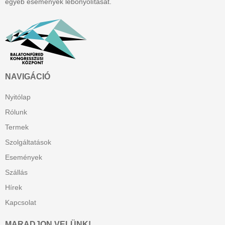
egyéb események lebonyolítását.
NAVIGÁCIÓ
Nyitólap
Rólunk
Termek
Szolgáltatások
Események
Szállás
Hírek
Kapcsolat
MARADJON VELÜNK!